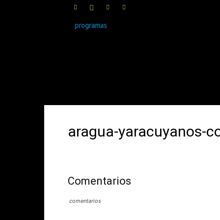
programas
SINRUIDO.NET
aragua-yaracuyanos-c
Comentarios
comentarios