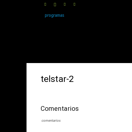
programas
SINRUIDO.NET
telstar-2
Comentarios
comentarios