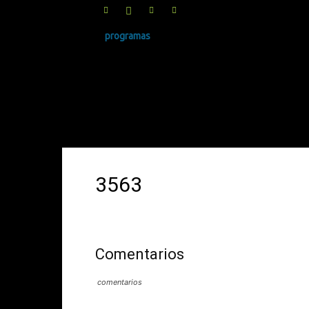
programas
SINRUIDO.NET
3563
Comentarios
comentarios