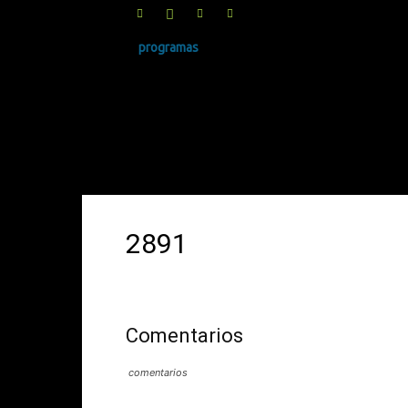
programas
SINRUIDO.NET
2891
Comentarios
comentarios