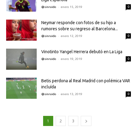
-
0
@sinruido
enero 15, 2019
Neymar responde con fotos de su hijo a
rumores sobre su regreso al Barcelona...
-
0
@sinruido
enero 12, 2019
Vinotinto Yangel Herrera debutó en La Liga
-
0
@sinruido
enero 19, 2019
Betis perdona al Real Madrid con polémica VAR
incluída
-
0
@sinruido
enero 13, 2019
1
2
3