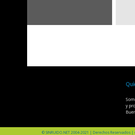
Qui
Somo
y pr
Buen
© SINRUIDO.NET 2004-2021 | Derechos Reservados |