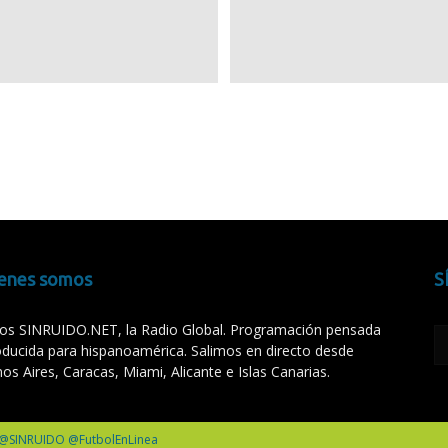
enes somos
S
s SINRUIDO.NET, la Radio Global. Programación pensada
oducida para hispanoamérica. Salimos en directo desde
os Aires, Caracas, Miami, Alicante e Islas Canarias.
 @SINRUIDO @FutbolEnLinea