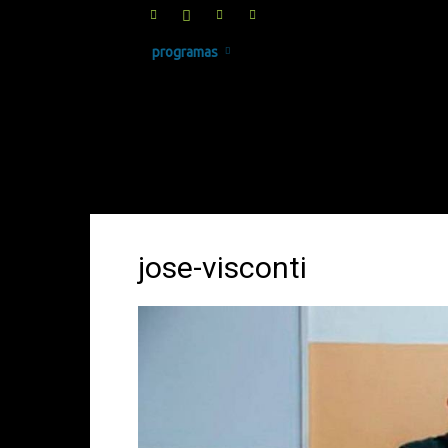
programas
SINRUIDO.NET
jose-visconti