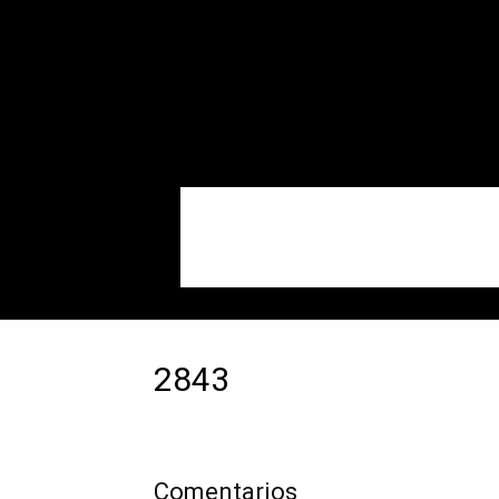
SINRUIDO.NET
2843
Comentarios