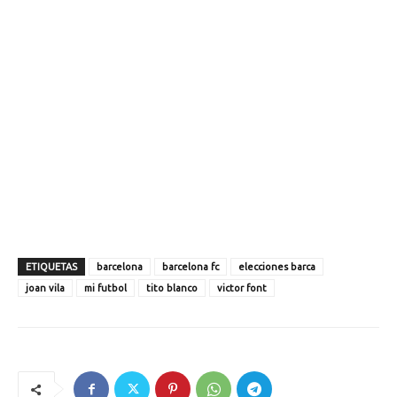
ETIQUETAS
barcelona
barcelona fc
elecciones barca
joan vila
mi futbol
tito blanco
victor font