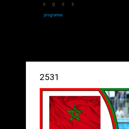
programas
SINRUIDO.NET
2531