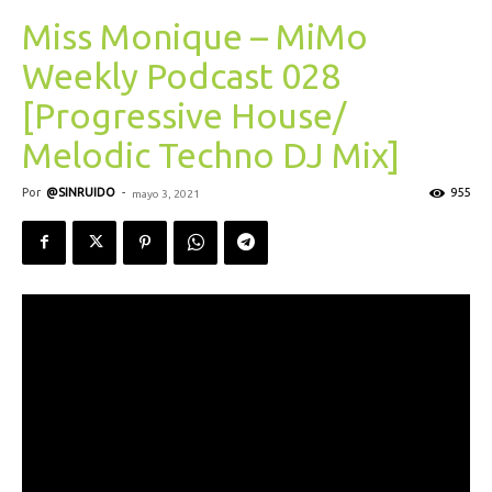
Miss Monique – MiMo
Weekly Podcast 028
[Progressive House/
Melodic Techno DJ Mix]
Por
@SINRUIDO
-
955
mayo 3, 2021