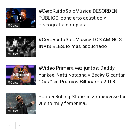
#CeroRuidoSoloMúsica DESORDEN
PÚBLICO, concierto acústico y
discografía completa
Música
#CeroRuidoSoloMúsica LOS AMIGOS
INVISIBLES, lo más escuchado
Música
#Video Primera vez juntos: Daddy
Yankee, Natti Natasha y Becky G cantan
“Dura” en Premios Billboards 2018
Música
Bono a Rolling Stone: «La música se ha
vuelto muy femenina»
Música