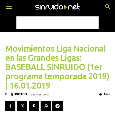
Movimientos Liga Nacional
en las Grandes Ligas:
BASEBALL SINRUIDO (1er
programa temporada 2019)
| 16.01.2019
Por
@SINRUIDO
-
1676
enero 16, 2019