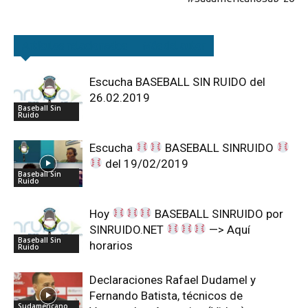
Artículos relacionados
Más del autor
Escucha BASEBALL SIN RUIDO del
26.02.2019
Baseball Sin
Ruido
Escucha
BASEBALL SINRUIDO
del 19/02/2019
Baseball Sin
Ruido
Hoy
BASEBALL SINRUIDO por
SINRUIDO.NET
—> Aquí
Baseball Sin
horarios
Ruido
Declaraciones Rafael Dudamel y
Fernando Batista, técnicos de
Sudamericano