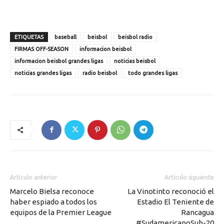
ETIQUETAS
baseball
beisbol
beisbol radio
FIRMAS OFF-SEASON
informacion beisbol
informacion beisbol grandes ligas
noticias beisbol
noticias grandes ligas
radio beisbol
todo grandes ligas
Artículo anterior
Artículo siguiente
Marcelo Bielsa reconoce
La Vinotinto reconoció el
haber espiado a todos los
Estadio El Teniente de
equipos de la Premier League
Rancagua
#SudamericanoSub-20