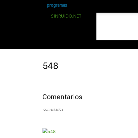
programas
SINRUIDO.NET
548
Comentarios
comentarios