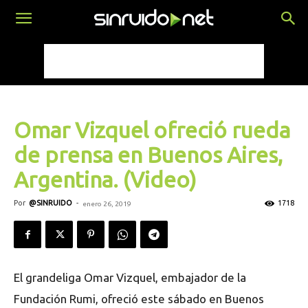
Omar Vizquel ofreció rueda
de prensa en Buenos Aires,
Argentina. (Video)
Por
@SINRUIDO
-
1718
enero 26, 2019
El grandeliga Omar Vizquel, embajador de la
Fundación Rumi, ofreció este sábado en Buenos