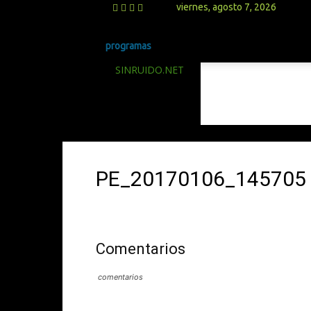
viernes, agosto 7, 2026
programas
SINRUIDO.NET
PE_20170106_145705
Comentarios
comentarios