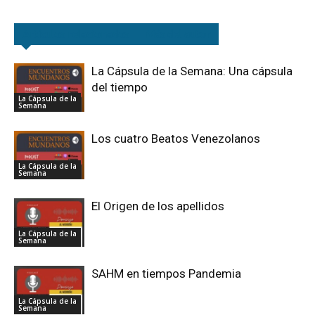
Artículos relacionados
Más del autor
La Cápsula de la Semana: Una cápsula
del tiempo
La Cápsula de la
Semana
Los cuatro Beatos Venezolanos
La Cápsula de la
Semana
El Origen de los apellidos
La Cápsula de la
Semana
SAHM en tiempos Pandemia
La Cápsula de la
Semana