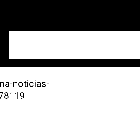
ima-noticias-
378119