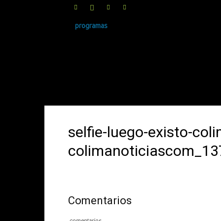
programas
SINRUIDO.NET
selfie-luego-existo-col
colimanoticiascom_1
Comentarios
comentarios