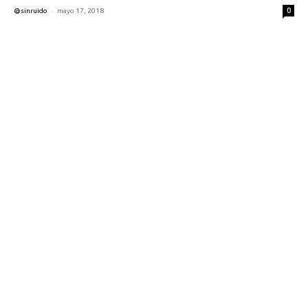
-
0
@sinruido
mayo 17, 2018