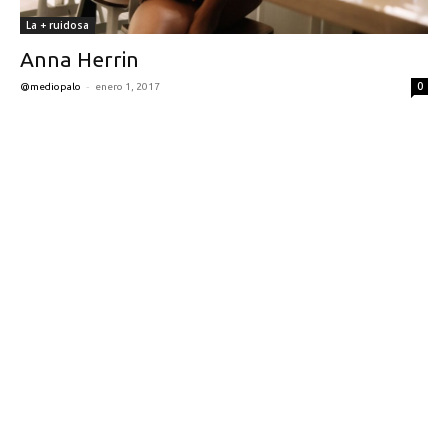
La + ruidosa
Anna Herrin
-
0
@mediopalo
enero 1, 2017