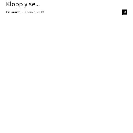
Klopp y se...
-
0
@sinruido
enero 3, 2019