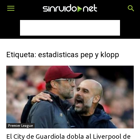
Etiqueta: estadisticas pep y klopp
Premier League
El City de Guardiola dobla al Liverpool de