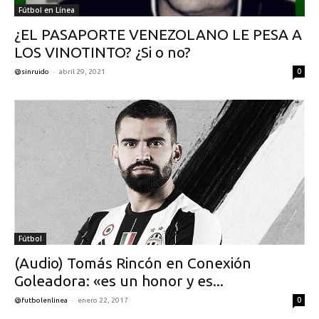
Fútbol en Línea
¿EL PASAPORTE VENEZOLANO LE PESA A
LOS VINOTINTO? ¿Si o no?
-
0
@sinruido
abril 29, 2021
Fútbol
(Audio) Tomás Rincón en Conexión
Goleadora: «es un honor y es...
-
0
@futbolenlinea
enero 22, 2017