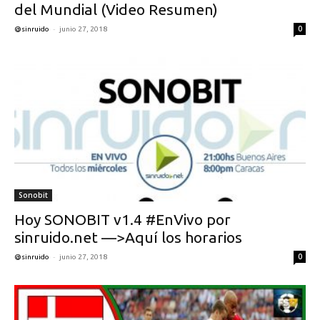
del Mundial (Video Resumen)
-
0
@sinruido
junio 27, 2018
Sonobit
Hoy SONOBIT v1.4 #EnVivo por
sinruido.net —>Aquí los horarios
-
0
@sinruido
junio 27, 2018