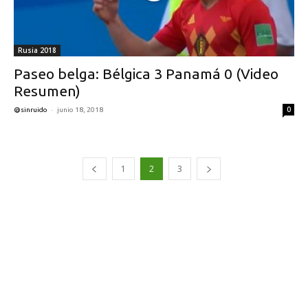
Rusia 2018
Paseo belga: Bélgica 3 Panamá 0 (Video
Resumen)
-
0
@sinruido
junio 18, 2018
1
2
3