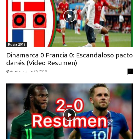
Rusia 2018
Dinamarca 0 Francia 0: Escandaloso pacto
danés (Video Resumen)
-
0
@sinruido
junio 26, 2018