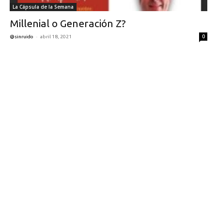
La Cápsula de la Semana
Millenial o Generación Z?
-
0
@sinruido
abril 18, 2021