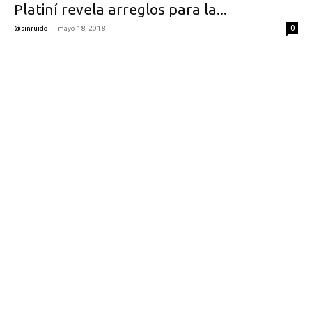
Platiní revela arreglos para la...
-
0
@sinruido
mayo 18, 2018