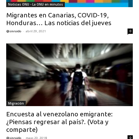
Noticias ONU - La ONU en minutos
Migrantes en Canarias, COVID-19,
Honduras… Las noticias del jueves
-
0
@sinruido
abril 29, 2021
Migración
Encuesta al venezolano emigrante:
¿Piensas regresar al país?. (Vota y
comparte)
-
0
@sinruido
mayo 20, 2018