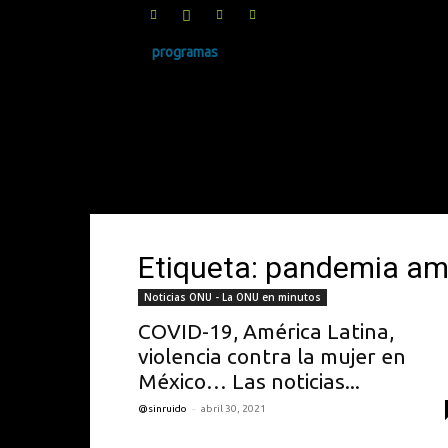
programas
SINRUIDO.NET
Etiqueta: pandemia ame
Noticias ONU - La ONU en minutos
COVID-19, América Latina,
violencia contra la mujer en
México… Las noticias...
-
@sinruido
abril 30, 2021