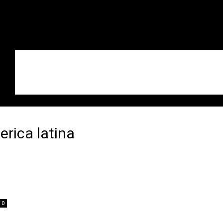
rica latina
0