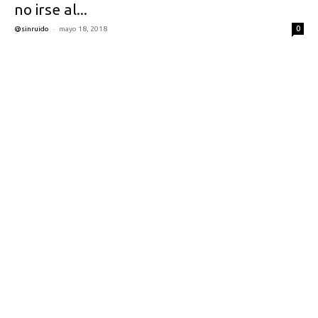
no irse al...
-
0
@sinruido
mayo 18, 2018