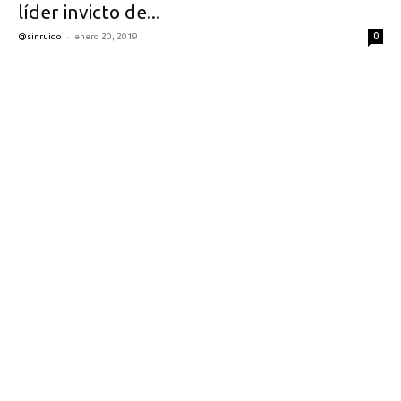
líder invicto de...
-
0
@sinruido
enero 20, 2019