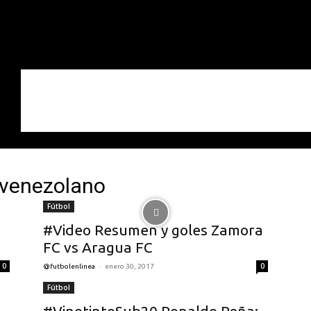
l venezolano
Fútbol
#Video Resumen y goles Zamora
FC vs Aragua FC
-
0
0
@futbolenlinea
enero 30, 2017
Fútbol