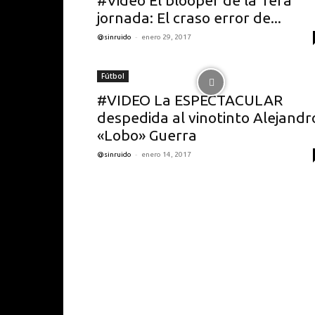
#Video El blooper de la 1era
jornada: El craso error de...
-
@sinruido
enero 29, 2017
Fútbol
#VIDEO La ESPECTACULAR
despedida al vinotinto Alejandr
«Lobo» Guerra
-
@sinruido
enero 14, 2017