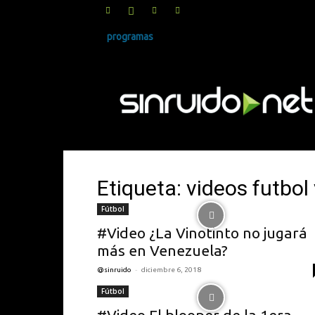
programas
SINRUIDO.NET
Etiqueta: videos futbo
Fútbol
#Video ¿La Vinotinto no jugará
más en Venezuela?
-
@sinruido
diciembre 6, 2018
Fútbol