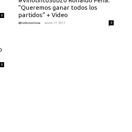
#VinotintoSub20 Ronaldo Peña:
“Queremos ganar todos los
partidos” + Video
0
-
0
@futbolenlinea
enero 17, 2017
o
0