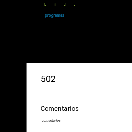
programas
SINRUIDO.NET
502
Comentarios
comentarios