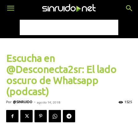
Escucha en
@Desconecta2sr: El lado
oscuro de Whatsapp
(podcast)
Por
@SINRUIDO
-
1525
agosto 14, 2018