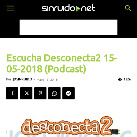
Escucha Desconecta2 15-
05-2018 (Podcast)
Por
@SINRUIDO
-
1326
mayo 15, 2018