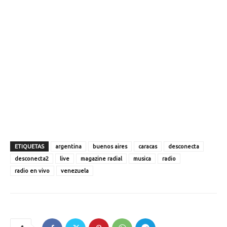
ETIQUETAS
argentina
buenos aires
caracas
desconecta
desconecta2
live
magazine radial
musica
radio
radio en vivo
venezuela