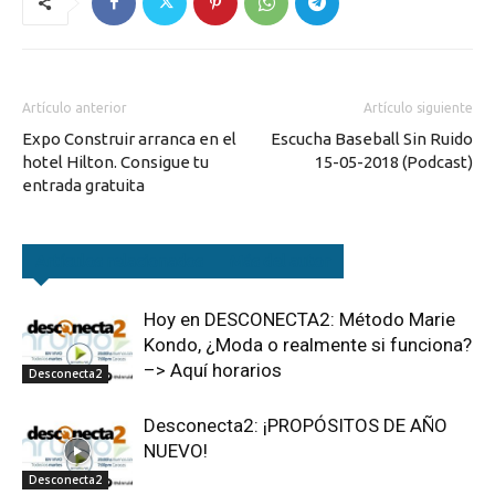
Artículo anterior
Artículo siguiente
Expo Construir arranca en el
Escucha Baseball Sin Ruido
hotel Hilton. Consigue tu
15-05-2018 (Podcast)
entrada gratuita
Artículos relacionados
Más del autor
Hoy en DESCONECTA2: Método Marie
Kondo, ¿Moda o realmente si funciona?
–> Aquí horarios
Desconecta2
Desconecta2: ¡PROPÓSITOS DE AÑO
NUEVO!
Desconecta2