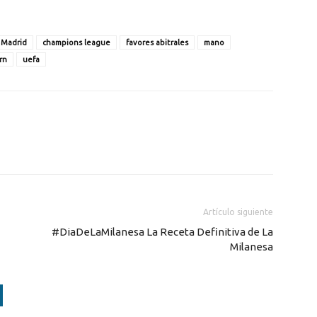
 Madrid
champions league
favores abitrales
mano
rn
uefa
Artículo siguiente
#DiaDeLaMilanesa La Receta Definitiva de La
Milanesa