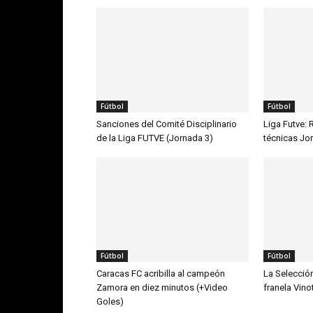
Fútbol
Fútbol
Sanciones del Comité Disciplinario
Liga Futve: 
de la Liga FUTVE (Jornada 3)
técnicas Jo
Fútbol
Fútbol
Caracas FC acribilla al campeón
La Selecció
Zamora en diez minutos (+Video
franela Vino
Goles)