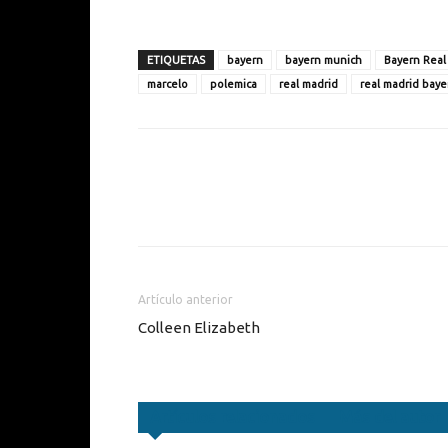
ETIQUETAS
bayern
bayern munich
Bayern Real
marcelo
polemica
real madrid
real madrid baye
Cuota
Artículo anterior
Colleen Elizabeth
Artículos relacionados
Más del autor