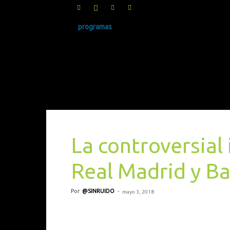
programas
SINRUIDO.NET
La controversial
Real Madrid y B
Por
@SINRUIDO
-
mayo 3, 2018