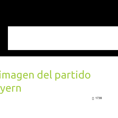
 imagen del partido
ayern
1738