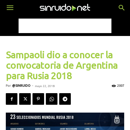
Sampaoli dio a conocer la
convocatoria de Argentina
para Rusia 2018
Por
@SINRUIDO
-
2007
mayo 22, 2018