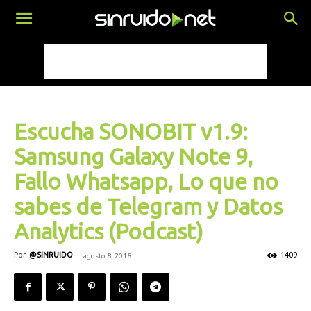
Escucha SONOBIT v1.9:
Samsung Galaxy Note 9,
Fallo Whatsapp, Lo que no
sabes de Telegram y Datos
Analytics (Podcast)
Por
@SINRUIDO
-
1409
agosto 8, 2018