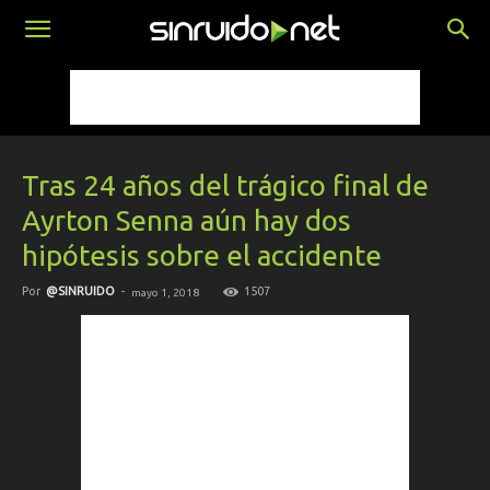
Tras 24 años del trágico final de
Ayrton Senna aún hay dos
hipótesis sobre el accidente
Por
@SINRUIDO
-
1507
mayo 1, 2018