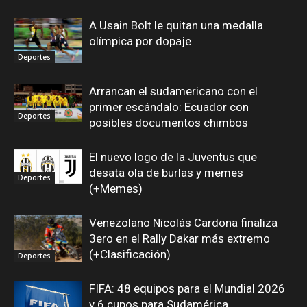
A Usain Bolt le quitan una medalla
olímpica por dopaje
Deportes
Arrancan el sudamericano con el
primer escándalo: Ecuador con
Deportes
posibles documentos chimbos
El nuevo logo de la Juventus que
desata ola de burlas y memes
Deportes
(+Memes)
Venezolano Nicolás Cardona finaliza
3ero en el Rally Dakar más extremo
(+Clasificación)
Deportes
FIFA: 48 equipos para el Mundial 2026
y 6 cupos para Sudamérica