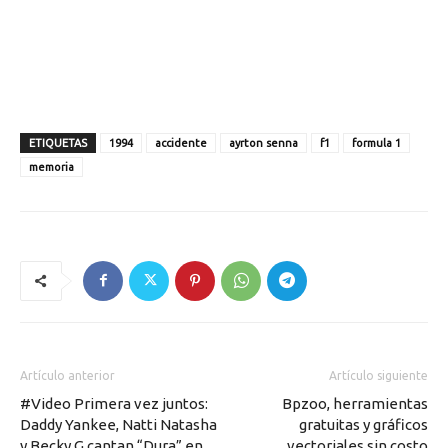
ETIQUETAS
1994
accidente
ayrton senna
f1
formula 1
memoria
Artículo anterior
Artículo siguiente
#Video Primera vez juntos:
Bpzoo, herramientas
Daddy Yankee, Natti Natasha
gratuitas y gráficos
y Becky G cantan “Dura” en
vectoriales sin costo