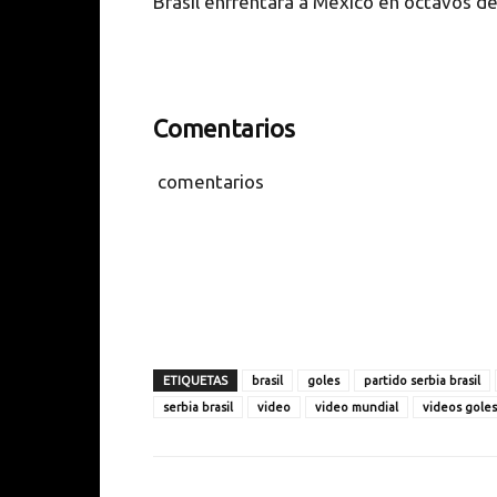
Brasil enfrentará a México en octavos de 
Comentarios
comentarios
ETIQUETAS
brasil
goles
partido serbia brasil
serbia brasil
video
video mundial
videos goles