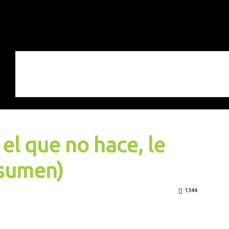
 el que no hace, le
sumen)
1344