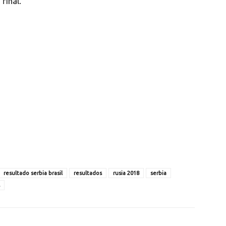
final.
resultado serbia brasil
resultados
rusia 2018
serbia