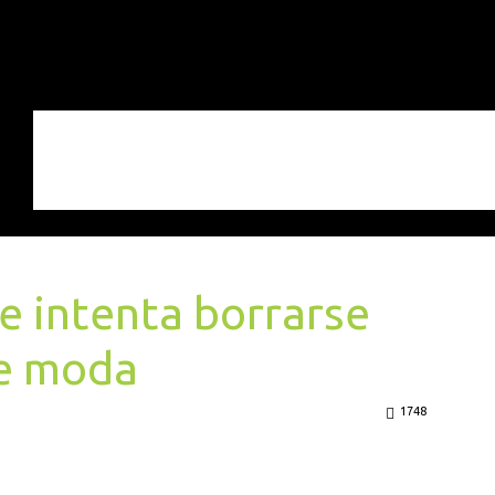
ne intenta borrarse
de moda
1748