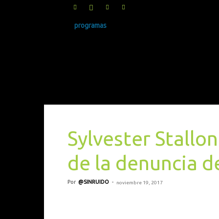
programas
SINRUIDO.NET
Sylvester Stallo
de la denuncia 
Por
@SINRUIDO
-
noviembre 19, 2017