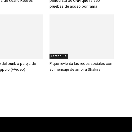
la de Keanu Reeves
periodista de CNN que falseó
pruebas de acoso por fama
Farándula
e del punk a pareja de
Piqué revienta las redes sociales con
gipcio (+Video)
su mensaje de amor a Shakira