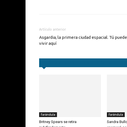
Cuota
Artículo anterior
Asgardia, la primera ciudad espacial. Tú pued
vivir aquí
Artículos relacionados
Más del autor
Farándula
Farándula
Britney Spears se retira
Sandra Bull