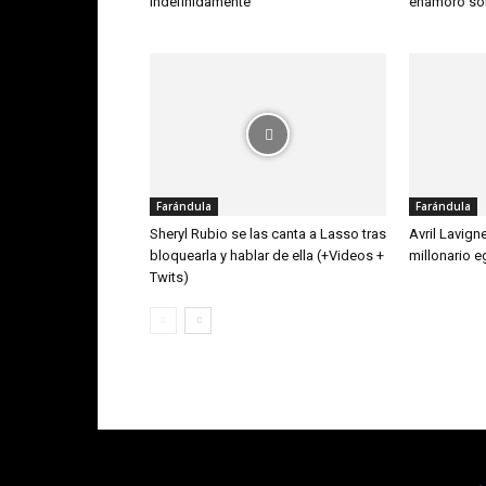
indefinidamente
enamoró so
Farándula
Farándula
Sheryl Rubio se las canta a Lasso tras
Avril Lavign
bloquearla y hablar de ella (+Videos +
millonario e
Twits)