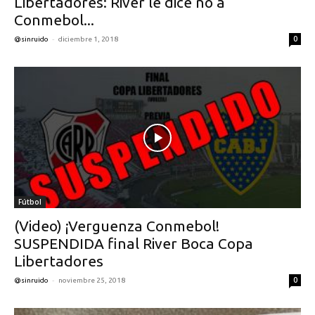
Libertadores: River le dice no a
Conmebol...
-
0
@sinruido
diciembre 1, 2018
Fútbol
(Video) ¡Verguenza Conmebol!
SUSPENDIDA final River Boca Copa
Libertadores
-
0
@sinruido
noviembre 25, 2018