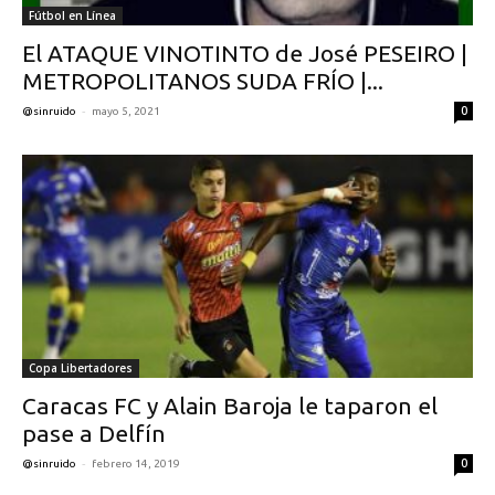
Fútbol en Línea
El ATAQUE VINOTINTO de José PESEIRO |
METROPOLITANOS SUDA FRÍO |...
-
0
@sinruido
mayo 5, 2021
Copa Libertadores
Caracas FC y Alain Baroja le taparon el
pase a Delfín
-
0
@sinruido
febrero 14, 2019