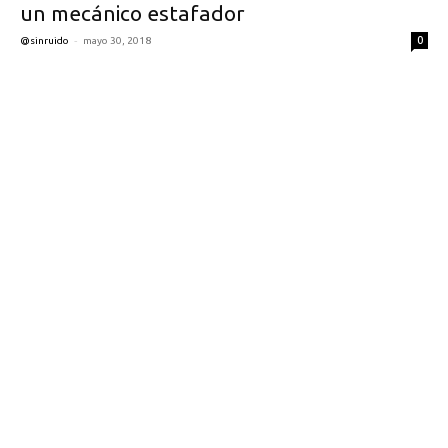
un mecánico estafador
-
0
@sinruido
mayo 30, 2018