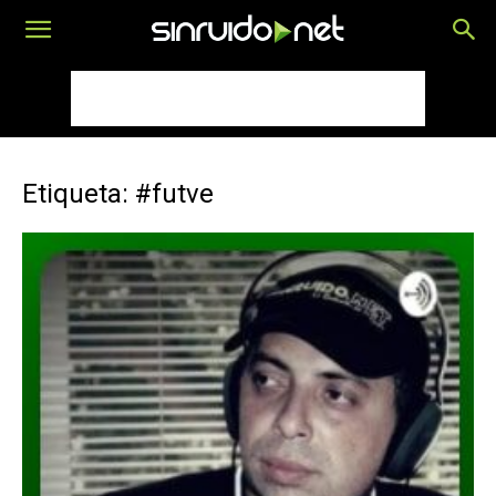
Etiqueta: #futve