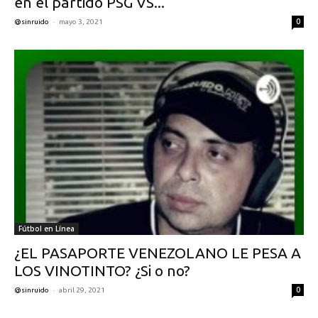
en el partido PSG VS...
-
0
@sinruido
mayo 3, 2021
Fútbol en Línea
¿EL PASAPORTE VENEZOLANO LE PESA A
LOS VINOTINTO? ¿Si o no?
-
0
@sinruido
abril 29, 2021