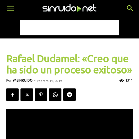
Rafael Dudamel: «Creo que
ha sido un proceso exitoso»
Por
@SINRUIDO
-
1311
febrero 14, 2019