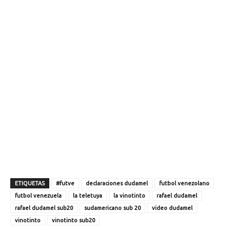
ETIQUETAS
#futve
declaraciones dudamel
futbol venezolano
futbol venezuela
la teletuya
la vinotinto
rafael dudamel
rafael dudamel sub20
sudamericano sub 20
video dudamel
vinotinto
vinotinto sub20