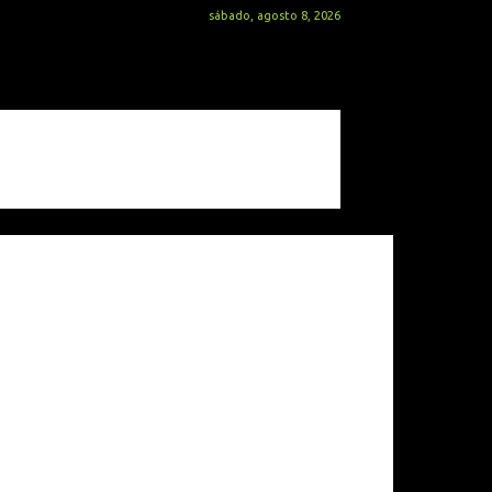
sábado, agosto 8, 2026