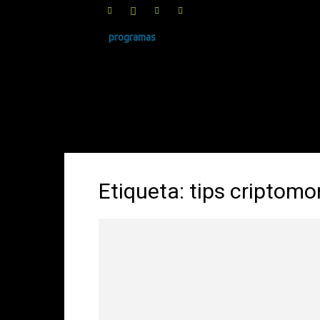
programas
SINRUIDO.NET
Etiqueta: tips criptom