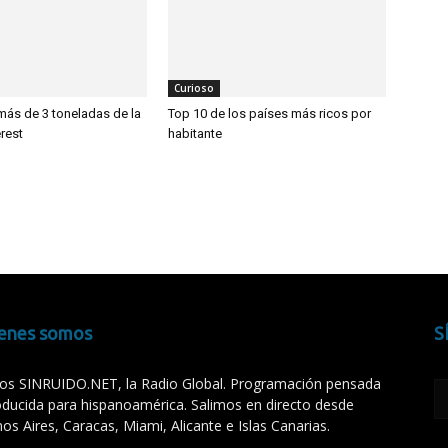
Curioso
 más de 3 toneladas de la
Top 10 de los países más ricos por
rest
habitante
enes somos
S
s SINRUIDO.NET, la Radio Global. Programación pensada
oducida para hispanoamérica. Salimos en directo desde
os Aires, Caracas, Miami, Alicante e Islas Canarias.