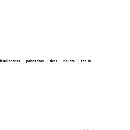
timillonarios
paises ricos
ricos
riqueza
top 10