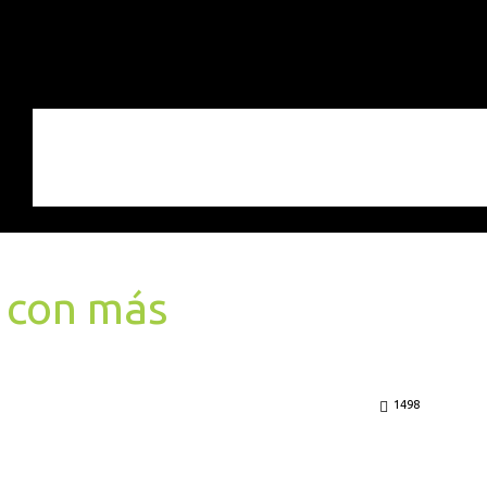
 con más
1498