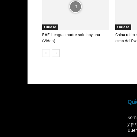
Curioso
Curioso
RAE: Lengua madre solo hay una
China retira
(Video)
cima del Eve
Qui
Somo
y pr
Buen