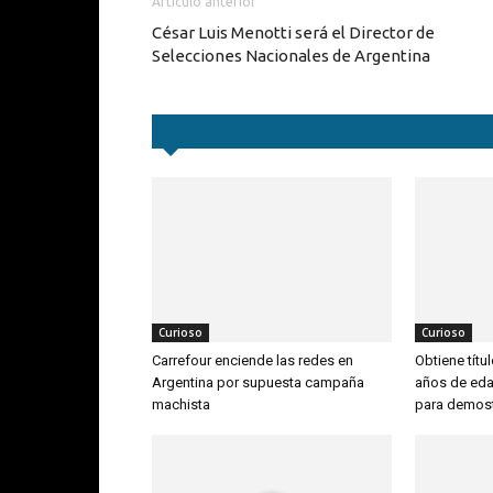
Artículo anterior
César Luis Menotti será el Director de
Selecciones Nacionales de Argentina
Artículos relacionados
Más del autor
Curioso
Curioso
Carrefour enciende las redes en
Obtiene títu
Argentina por supuesta campaña
años de edad
machista
para demost