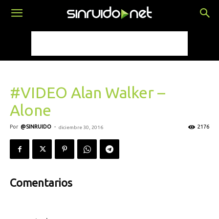
#VIDEO Alan Walker –
Alone
Por
@SINRUIDO
-
2176
diciembre 30, 2016
Comentarios