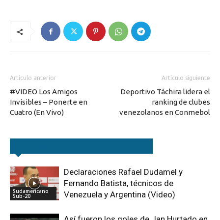
Artículo anterior
Artículo siguiente
#VIDEO Los Amigos
Deportivo Táchira lidera el
Invisibles – Ponerte en
ranking de clubes
Cuatro (En Vivo)
venezolanos en Conmebol
Artículos relacionados
Más del autor
Declaraciones Rafael Dudamel y
Fernando Batista, técnicos de
Sudamericano
Venezuela y Argentina (Video)
Sub-20
Así fueron los goles de Jan Hurtado en