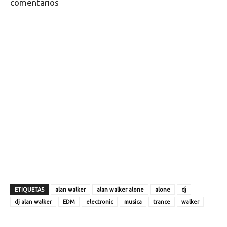
comentarios
ETIQUETAS
alan walker
alan walker alone
alone
dj
dj alan walker
EDM
electronic
musica
trance
walker