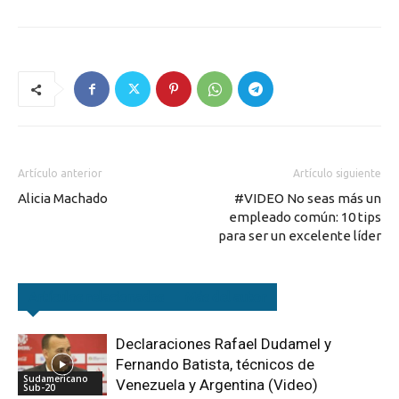
Artículo anterior
Artículo siguiente
Alicia Machado
#VIDEO No seas más un
empleado común: 10 tips
para ser un excelente líder
Artículos relacionados
Más del autor
Declaraciones Rafael Dudamel y
Fernando Batista, técnicos de
Sudamericano
Venezuela y Argentina (Video)
Sub-20