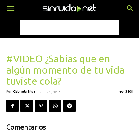
#VIDEO ¿Sabías que en
algún momento de tu vida
tuviste cola?
Por
Gabriela Silva
-
3408
enero 4, 2017
Comentarios