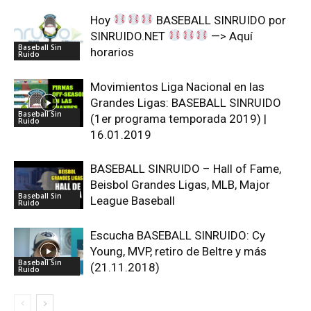
Hoy
BASEBALL SINRUIDO por
SINRUIDO.NET
—> Aquí
Baseball Sin
horarios
Ruido
Movimientos Liga Nacional en las
Grandes Ligas: BASEBALL SINRUIDO
Baseball Sin
(1er programa temporada 2019) |
Ruido
16.01.2019
BASEBALL SINRUIDO – Hall of Fame,
Beisbol Grandes Ligas, MLB, Major
Baseball Sin
League Baseball
Ruido
Escucha BASEBALL SINRUIDO: Cy
Young, MVP, retiro de Beltre y más
Baseball Sin
(21.11.2018)
Ruido