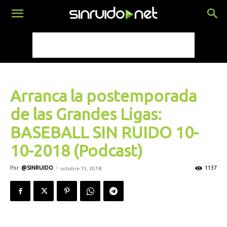
Arranca la postemporada
de las Grandes Ligas:
BASEBALL SIN RUIDO 10-
10-2018 (Podcast)
Por
@SINRUIDO
-
1137
octubre 15, 2018