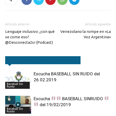
Artículo anterior
Artículo siguiente
Lenguaje inclusivo: ¿con qué
Venezolano la rompe en «La
se come eso?
Voz Argentina»
@Desconecta2sr (Podcast)
Artículos relacionados
Más del autor
Escucha BASEBALL SIN RUIDO del
26.02.2019
Baseball Sin
Ruido
Escucha
BASEBALL SINRUIDO
del 19/02/2019
Baseball Sin
Ruido