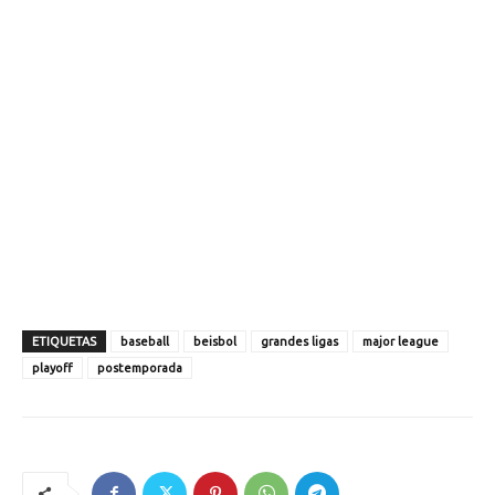
ETIQUETAS
baseball
beisbol
grandes ligas
major league
playoff
postemporada