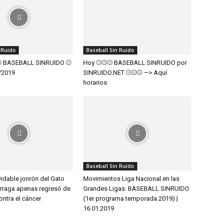
 Ruido
Baseball Sin Ruido
⚾️ BASEBALL SINRUIDO ⚾️
Hoy ⚾️⚾️⚾️ BASEBALL SINRUIDO por
2/2019
SINRUIDO.NET ⚾️⚾️⚾️ —> Aquí
horarios
Baseball Sin Ruido
vidable jonrón del Gato
Movimientos Liga Nacional en las
rraga apenas regresó de
Grandes Ligas: BASEBALL SINRUIDO
contra el cáncer
(1er programa temporada 2019) |
16.01.2019