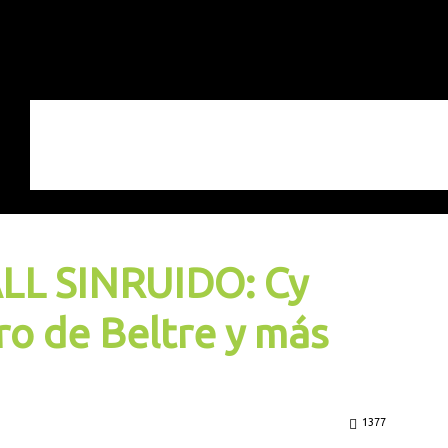
LL SINRUIDO: Cy
ro de Beltre y más
1377