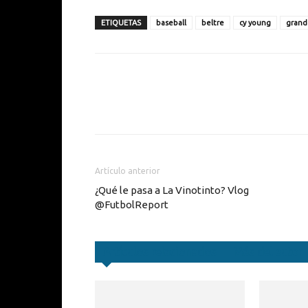
ETIQUETAS
baseball
beltre
cy young
grand
Cuota
Artículo anterior
¿Qué le pasa a La Vinotinto? Vlog
@FutbolReport
Artículos relacionados
Más del autor