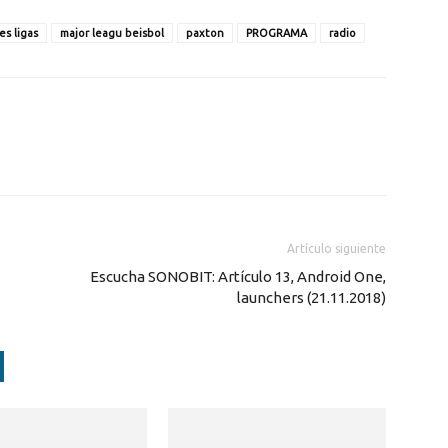
es ligas
major leagu beisbol
paxton
PROGRAMA
radio
Artículo siguiente
Escucha SONOBIT: Artículo 13, Android One,
launchers (21.11.2018)