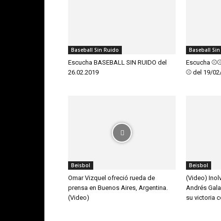
Baseball Sin Ruido
Baseball Sin
Escucha BASEBALL SIN RUIDO del
Escucha ⚾️
26.02.2019
⚾️ del 19/0
Beisbol
Beisbol
Omar Vizquel ofreció rueda de
(Video) Inol
prensa en Buenos Aires, Argentina.
Andrés Gala
(Video)
su victoria 