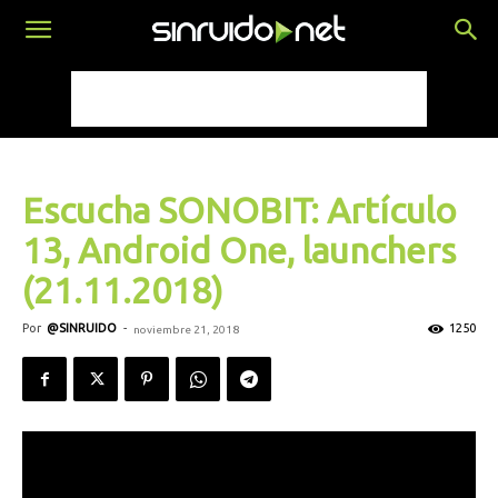
Escucha SONOBIT: Artículo
13, Android One, launchers
(21.11.2018)
Por
@SINRUIDO
-
1250
noviembre 21, 2018