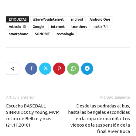
ETIQUETAS
#SaveYourInternet
android
Android One
Articulo 13
Google
internet
launchers
nokia 7.1
smartphone
SONOBIT
tecnologia
Artículo anterior
Artículo siguiente
Escucha BASEBALL
Desde las pedradas al bus,
SINRUIDO: Cy Young, MVP,
hasta las bengalas escondidas
retiro de Beltre y más
en la ropa de una niña. Los
(21.11.2018)
videos de la suspensión de la
final River Boca