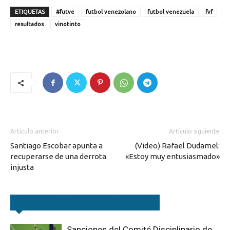
ETIQUETAS
#futve
futbol venezolano
futbol venezuela
fvf
resultados
vinotinto
Artículo anterior
Artículo siguiente
Santiago Escobar apunta a
(Video) Rafael Dudamel:
recuperarse de una derrota
«Estoy muy entusiasmado»
injusta
Artículos relacionados
Más del autor
Sanciones del Comité Disciplinario de